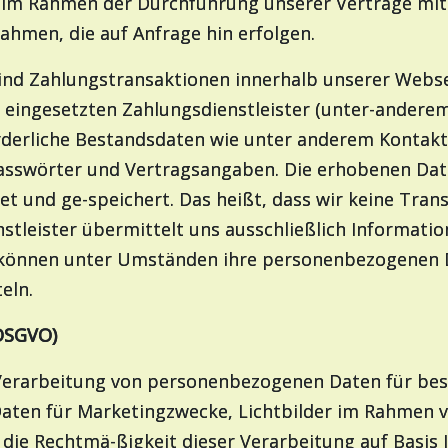
gt im Rahmen der Durchführung unserer Verträge mi
hmen, die auf Anfrage hin erfolgen.
 sind Zahlungstransaktionen innerhalb unserer Webs
e eingesetzten Zahlungsdienstleister (unter-andere
orderliche Bestandsdaten wie unter anderem Kontak
swörter und Vertragsangaben. Die erhobenen Date
et und ge-speichert. Das heißt, dass wir keine Tra
nstleister übermittelt uns ausschließlich Informati
er können unter Umständen ihre personenbezogenen 
teln.
a DSGVO)
r Verarbeitung von personenbezogenen Daten für be
aten für Marketingzwecke, Lichtbilder im Rahmen v
 die Rechtmä-ßigkeit dieser Verarbeitung auf Basis 