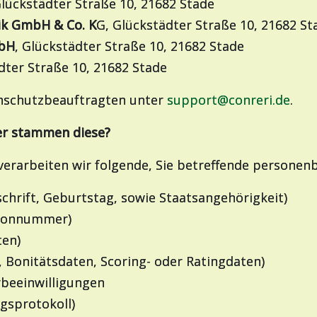
Glückstädter Straße 10, 21682 Stade
ik GmbH & Co. K
G, Glückstädter Straße 10, 21682 St
mbH
, Glückstädter Straße 10, 21682 Stade
dter Straße 10, 21682 Stade
enschutzbeauftragten unter
support@conreri.de
.
her stammen diese?
erarbeiten wir folgende, Sie betreffende persone
hrift, Geburtstag, sowie Staatsangehörigkeit)
lefonnummer)
ten)
, Bonitätsdaten, Scoring- oder Ratingdaten)
rbeeinwilligungen
gsprotokoll)